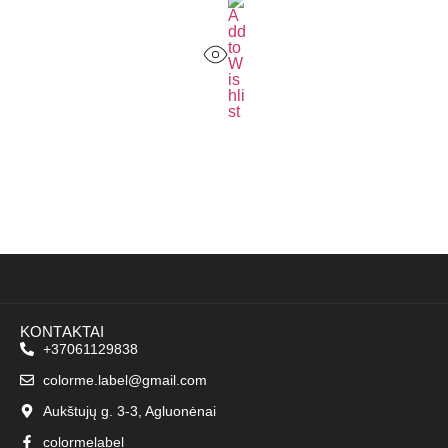
KONTAKTAI
+37061129838
colorme.label@gmail.com
Aukštujų g. 3-3, Agluonėnai
colormelabel