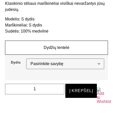
Klasikinio stiliaus marškinėliai visiškai nevaržantys jūsų
judesių.
Modelis: S dydis
Marškinėliai: S dydis
Sudėtis: 100% medvilnė
Dydžių lentelė
Dydis
Į KREPŠELĮ