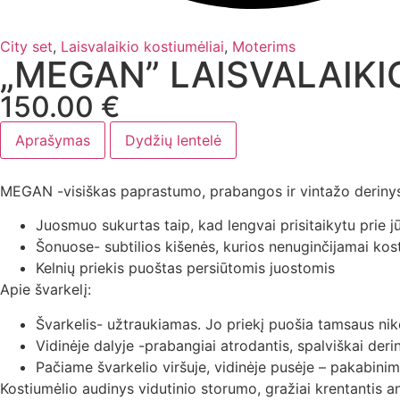
City set
,
Laisvalaikio kostiumėliai
,
Moterims
„MEGAN” LAISVALAIKI
150.00
€
Aprašymas
Dydžių lentelė
MEGAN -visiškas paprastumo, prabangos ir vintažo derinys. D
Juosmuo sukurtas taip, kad lengvai prisitaikytu prie j
Šonuose- subtilios kišenės, kurios nenuginčijamai kosti
Kelnių priekis puoštas persiūtomis juostomis
Apie švarkelį:
Švarkelis- užtraukiamas. Jo priekį puošia tamsaus nik
Vidinėje dalyje -prabangiai atrodantis, spalviškai der
Pačiame švarkelio viršuje, vidinėje pusėje – pakabinimu
Kostiumėlio audinys vidutinio storumo, gražiai krentantis a