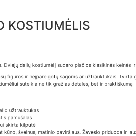
O KOSTIUMĖLIS
viejų dalių kostiumėlį sudaro plačios klasikinės kelnės ir s
ūsų figūros ir neįpareigotų sagoms ar užtrauktukais. Tvirta 
umėliui suteikia ne tik gražias detales, bet ir praktiškumą
elio užtrauktukas
intis pamušalas
i skirta kilputė
nt kūno, švelnus, matinio paviršiaus. Žavesio priduoda ir l