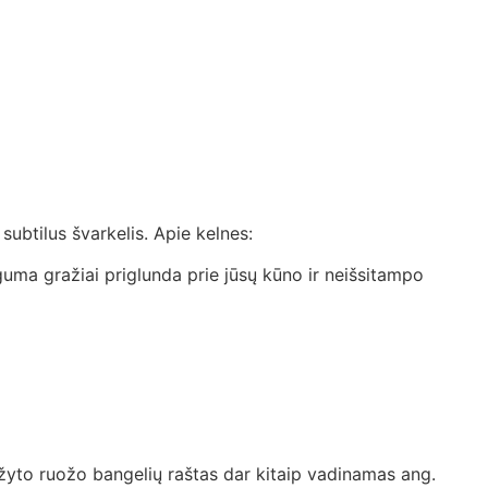
ubtilus švarkelis. Apie kelnes:
guma gražiai priglunda prie jūsų kūno ir neišsitampo
aužyto ruožo bangelių raštas dar kitaip vadinamas ang.