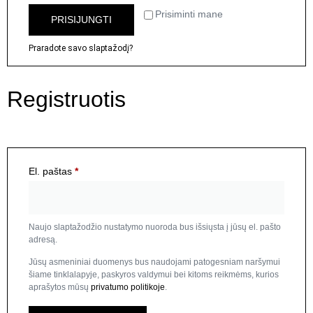
Prisiminti mane
PRISIJUNGTI
Praradote savo slaptažodį?
Registruotis
El. paštas
*
Naujo slaptažodžio nustatymo nuoroda bus išsiųsta į jūsų el. pašto
adresą.
Jūsų asmeniniai duomenys bus naudojami patogesniam naršymui
šiame tinklalapyje, paskyros valdymui bei kitoms reikmėms, kurios
aprašytos mūsų
privatumo politikoje
.