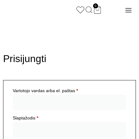
Paskyra
0
Prisijungti
Vartotojo vardas arba el. paštas
*
Slaptažodis
*