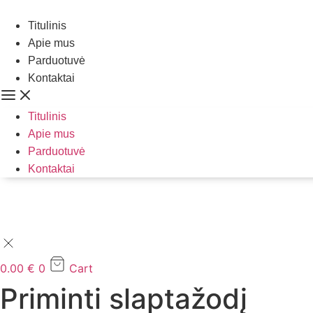
Eiti
prie
Titulinis
turinio
Apie mus
Parduotuvė
Kontaktai
Titulinis
Apie mus
Parduotuvė
Kontaktai
0.00
€
0
Cart
Priminti slaptažodį