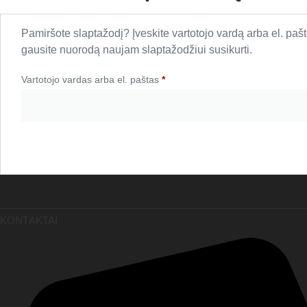
Pamiršote slaptažodį? Įveskite vartotojo vardą arba el. pašt
gausite nuorodą naujam slaptažodžiui susikurti.
Vartotojo vardas arba el. paštas
*
Privalomas
ATKURTI SLAPTAŽODĮ
KONTAKTAI