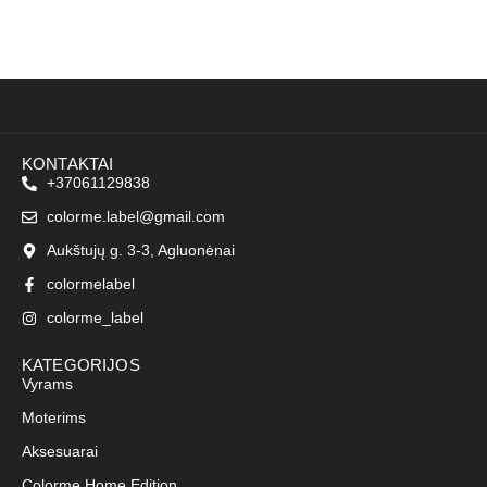
KONTAKTAI
+37061129838
colorme.label@gmail.com
Aukštujų g. 3-3, Agluonėnai
colormelabel
colorme_label
KATEGORIJOS
Vyrams
Moterims
Aksesuarai
Colorme Home Edition