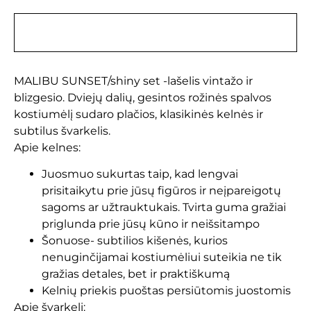
Aprašymas
MALIBU SUNSET/shiny set -lašelis vintažo ir
blizgesio. Dviejų dalių, gesintos rožinės spalvos
kostiumėlį sudaro plačios, klasikinės kelnės ir
subtilus švarkelis.
Apie kelnes:
Juosmuo sukurtas taip, kad lengvai
prisitaikytu prie jūsų figūros ir neįpareigotų
sagoms ar užtrauktukais. Tvirta guma gražiai
priglunda prie jūsų kūno ir neišsitampo
Šonuose- subtilios kišenės, kurios
nenuginčijamai kostiumėliui suteikia ne tik
gražias detales, bet ir praktiškumą
Kelnių priekis puoštas persiūtomis juostomis
Apie švarkelį: