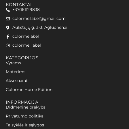
KONTAKTAI
+37061129838
colorme.label@gmail.com
Aukštujų g. 3-3, Agluonėnai
colormelabel
colorme_label
KATEGORIJOS
Vyrams
Moterims
Aksesuarai
Colorme Home Edition
INFORMACIJA
Didmeninė prekyba
Privatumo politika
Taisyklės ir sąlygos