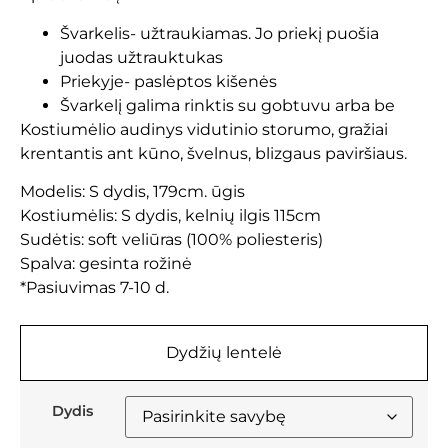
Švarkelis- užtraukiamas. Jo priekį puošia
juodas užtrauktukas
Priekyje- paslėptos kišenės
Švarkelį galima rinktis su gobtuvu arba be
Kostiumėlio audinys vidutinio storumo, gražiai
krentantis ant kūno, švelnus, blizgaus paviršiaus.
Modelis: S dydis, 179cm. ūgis
Kostiumėlis: S dydis, kelnių ilgis 115cm
Sudėtis: soft veliūras (100% poliesteris)
Spalva: gesinta rožinė
*Pasiuvimas 7-10 d.
Dydžių lentelė
Dydis