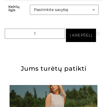
Kelnių
ilgis
Į KREPŠELĮ
Jums turėtų patikti