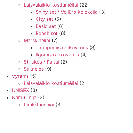
Laisvalaikio kostiumėliai
(22)
Shiny set / Veliūro kolekcija
(3)
City set
(5)
Basic set
(6)
Beach set
(6)
Marškinėliai
(7)
Trumpomis rankovėmis
(3)
llgomis rankovėmis
(4)
Striukės / Paltai
(2)
Suknelės
(9)
Vyrams
(5)
Laisvalaikio kostiumėliai
(2)
UNISEX
(3)
Namų linija
(3)
Rankšluosčiai
(3)