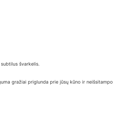
subtilus švarkelis.
guma gražiai priglunda prie jūsų kūno ir neišsitampo