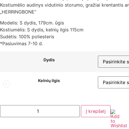
Kostiumėlio audinys vidutinio storumo, gražiai krentantis a
„HERRINGBONE”
Modelis: S dydis, 179cm. ūgis
Kostiumėlis: S dydis, kelnių ilgis 115cm
Sudėtis: 100% poliesteris
*Pasiuvimas 7-10 d.
Dydis
Kelnių ilgis
produkto
Į krepšelį
kiekis:
"DONNA"
LAISVALAIKIO
KOSTIUMĖLIS