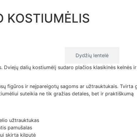
O KOSTIUMĖLIS
Aprašymas
Dydžių lentelė
viejų dalių kostiumėlį sudaro plačios klasikinės kelnės ir 
ūsų figūros ir neįpareigotų sagoms ar užtrauktukais. Tvirta 
umėliui suteikia ne tik gražias detales, bet ir praktiškumą
elio užtrauktukas
intis pamušalas
i skirta kilputė