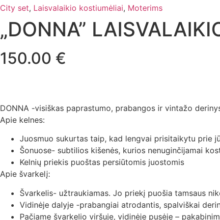
City set
,
Laisvalaikio kostiumėliai
,
Moterims
„DONNA” LAISVALAIKI
150.00
€
DONNA -visiškas paprastumo, prabangos ir vintažo derinys. D
Apie kelnes:
Juosmuo sukurtas taip, kad lengvai prisitaikytu prie j
Šonuose- subtilios kišenės, kurios nenuginčijamai kosti
Kelnių priekis puoštas persiūtomis juostomis
Apie švarkelį:
Švarkelis- užtraukiamas. Jo priekį puošia tamsaus nik
Vidinėje dalyje -prabangiai atrodantis, spalviškai der
Pačiame švarkelio viršuje, vidinėje pusėje – pakabinimu