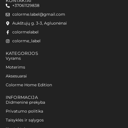
KONTAKTAI
+37061129838
colorme.label@gmail.com
Aukštujų g. 3-3, Agluonėnai
colormelabel
colorme_label
KATEGORIJOS
Vyrams
Moterims
Aksesuarai
Colorme Home Edition
INFORMACIJA
Didmeninė prekyba
Privatumo politika
Taisyklės ir sąlygos