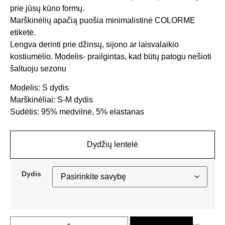
prie jūsų kūno formų.
Marškinėlių apačią puošia minimalistinė COLORME
etiketė.
Lengva derinti prie džinsų, sijono ar laisvalaikio
kostiumėlio. Modelis- prailgintas, kad būtų patogu nešioti
šaltuoju sezonu
Modelis: S dydis
Marškinėliai: S-M dydis
Sudėtis: 95% medvilnė, 5% elastanas
Dydžių lentelė
Dydis