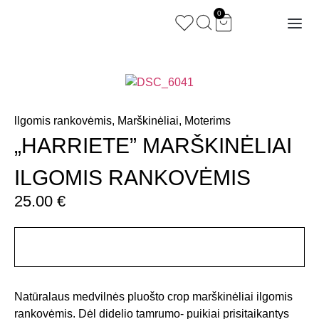
0
llgomis rankovėmis
,
Marškinėliai
,
Moterims
„HARRIETE” MARŠKINĖLIAI
ILGOMIS RANKOVĖMIS
25.00
€
Aprašymas
Natūralaus medvilnės pluošto crop marškinėliai ilgomis
rankovėmis. Dėl didelio tamrumo- puikiai prisitaikantys