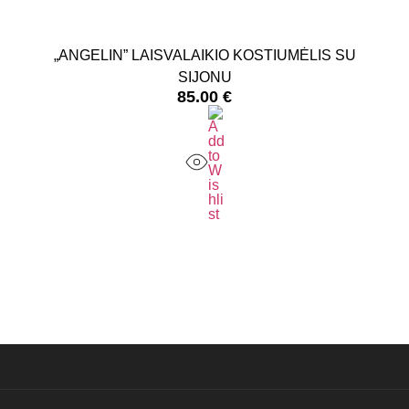
„ANGELIN” LAISVALAIKIO KOSTIUMĖLIS SU
„MAL
SIJONU
85.00
€