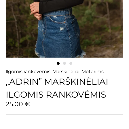
llgomis rankovėmis
,
Marškinėliai
,
Moterims
„ADRIN” MARŠKINĖLIAI
ILGOMIS RANKOVĖMIS
25.00
€
Aprašymas