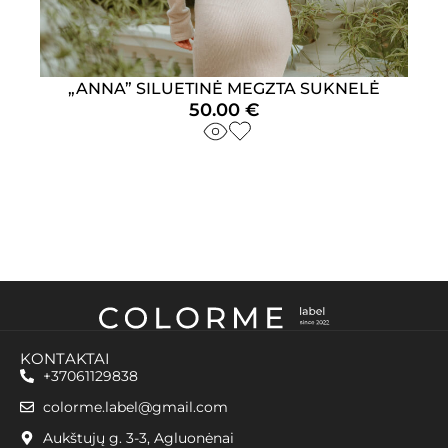
„ANNA” SILUETINĖ MEGZTA SUKNELĖ
50.00
€
KONTAKTAI
+37061129838
colorme.label@gmail.com
Aukštujų g. 3-3, Agluonėnai