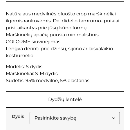
Natūralaus medvilnės pluošto crop marškinėliai
ilgomis rankovėmis. Dėl didelio tamrumo- puikiai
prisitaikantys prie jūsų kūno formų.
Marškinėlių apačią puošia minimalistinis
COLORME siuvinėjimas.
Lengva derinti prie džinsų, sijono ar laisvalaikio
kostiumėlio.
Modelis: S dydis
Marškinėliai: S-M dydis
Sudėtis: 95% medvilnė, 5% elastanas
Dydžių lentelė
Dydis