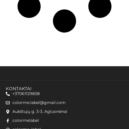
KONTAKTAI
+37061129838
colorme.label@gmail.com
Aukštujų g. 3-3, Agluonėnai
colormelabel