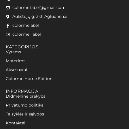
colorme.label@gmail.com
Aukštujų g. 3-3, Agluonėnai
colormelabel
colorme_label
KATEGORIJOS
Vyrams
Moterims
Aksesuarai
Colorme Home Edition
INFORMACIJA
Didmeninė prekyba
Privatumo politika
Taisyklės ir sąlygos
Kontaktai