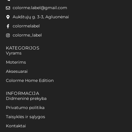
colorme.label@gmail.com
Aukštujų g. 3-3, Agluonėnai
colormelabel
colorme_label
KATEGORIJOS
Vyrams
Moterims
Aksesuarai
Colorme Home Edition
INFORMACIJA
Didmeninė prekyba
Privatumo politika
Taisyklės ir sąlygos
Kontaktai